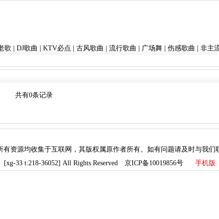
老歌
|
DJ歌曲
|
KTV必点
|
古风歌曲
|
流行歌曲
|
广场舞
|
伤感歌曲
|
非主
共有0条记录
所有资源均收集于互联网，其版权属原作者所有。如有问题请及时与我们
[xg-33 t:218-36052] All Rights Reserved 京ICP备10019856号
手机版